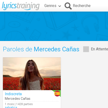
Genres
Recherche
Paroles de
Mercedes Cañas
En Attent
Indiscreta
Mercedes Cañas
1 mois | 1428 parties
selvatica