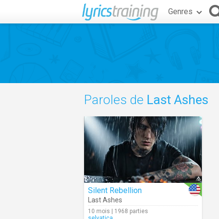
Genres
Paroles de
Last Ashes
Silent Rebellion
Last Ashes
10 mois | 1968 parties
selvatica