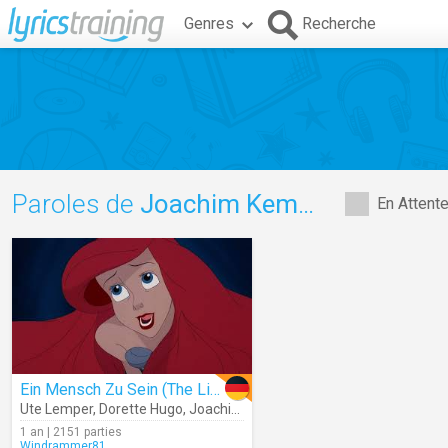
Genres
Recherche
Paroles de
Joachim Kemmer
En Attent
Ein Mensch Zu Sein (The Little Mermaid)
Ute Lemper
,
Dorette Hugo
,
Joachim Kemmer
,
Alan Menken
1 an | 2151 parties
Windrammer81