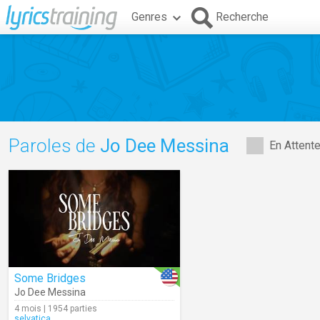
Genres
Recherche
Paroles de
Jo Dee Messina
En Attent
Some Bridges
Jo Dee Messina
4 mois | 1954 parties
selvatica