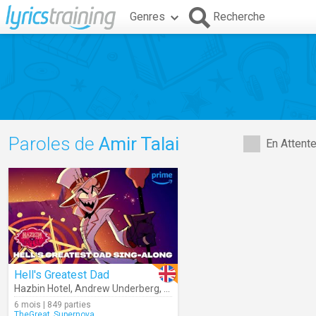
Genres
Recherche
Paroles de
Amir Talai
En Attent
Hell's Greatest Dad
Hazbin Hotel
,
Andrew Underberg
,
Sam Haft
,
Jeremy Jordan
,
Amir Ta
6 mois | 849 parties
TheGreat_Supernova_