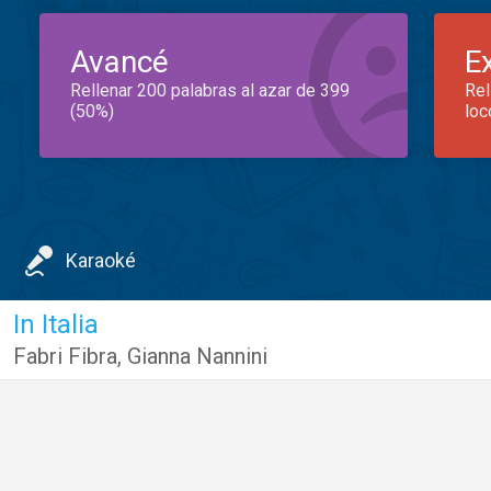
Avancé
E
Rellenar 200 palabras al azar de 399
Rel
(50%)
loc
Karaoké
In Italia
Fabri Fibra
,
Gianna Nannini