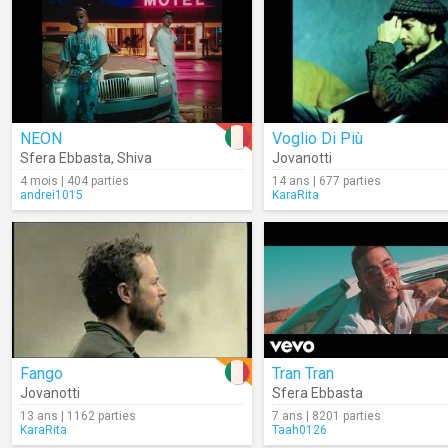
NEON
Voglio Di Più
Sfera Ebbasta
,
Shiva
Jovanotti
4 mois | 404 parties
14 ans | 677 parties
andrei1015
KaraRita
Fango
Tran Tran
Jovanotti
Sfera Ebbasta
13 ans | 1162 parties
7 ans | 8201 parties
KaraRita
Taah0126