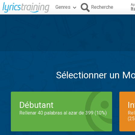
Ap
Genres
Recherche
It
Sélectionner un M
Débutant
I
Rellenar 40 palabras al azar de 399 (10%)
Rel
(25