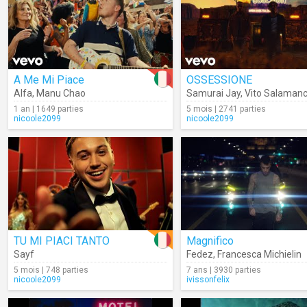
A Me Mi Piace
OSSESSIONE
Alfa
,
Manu Chao
Samurai Jay
,
Vito Salaman
1 an | 1649 parties
5 mois | 2741 parties
nicoole2099
nicoole2099
TU MI PIACI TANTO
Magnifico
Sayf
Fedez
,
Francesca Michielin
5 mois | 748 parties
7 ans | 3930 parties
nicoole2099
ivissonfelix