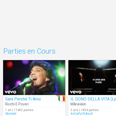
Parties en Cours
Sarà Perché Ti Amo
Ricchi E Poveri
Måneskin
1 an | 17482 parties
3 ans | 1854 parties
Skimbel
XxCaPuChAsxX