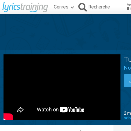
Ap
Genres
Recherche
It
Tu
No
2 m
sel