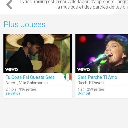
LyricsTraining est la nouvelle façon
d’apprendre l’angla
la
musique
et des
paroles
de tes
ch
Plus Jouées
Tu Cosa Fai Questa Sera
Sarà Perché Ti Amo
Noemi
,
Vito Salamanca
Ricchi E Poveri
2 mois | 336 parties
1 an | 259 parties
selvatica
Skimbel