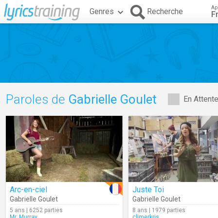
Ap
Genres
Recherche
F
Paroles de
Gabrielle Goulet
En Attent
Arc-en-ciel
Juste Toi
Gabrielle Goulet
Gabrielle Goulet
5 ans | 6252 parties
8 ans | 1979 parties
Mr_Murray
climerkris