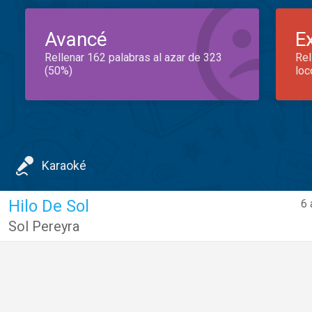
Avancé
E
Rellenar 162 palabras al azar de 323
Rel
(50%)
loc
Karaoké
Hilo De Sol
6 
Sol Pereyra