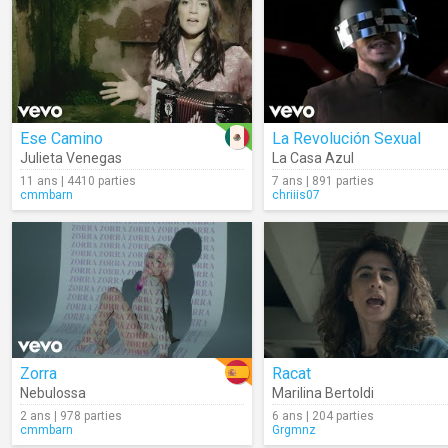
Ese Camino
La Revolución Sexual
Julieta Venegas
La Casa Azul
11 ans | 4410 parties
7 ans | 891 parties
cmmbarn
chriiis07
Zorra
Racat
Nebulossa
Marilina Bertoldi
2 ans | 978 parties
6 ans | 204 parties
cmmbarn
Grgmnz