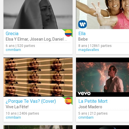
Grecia
Ella
Elsa Y Elmar
,
Jósean Log
,
Daniel Me Estás Matando
Bebe
6 ans | 520 parties
8 ans | 12861 parties
cmmbarn
magdavalles
¿Porque Te Vas? (Cover)
La Petite Mort
Vive La Fête!
José Madero
10 ans | 2406 parties
5 ans | 212 parties
cmmbarn
cmmbarn