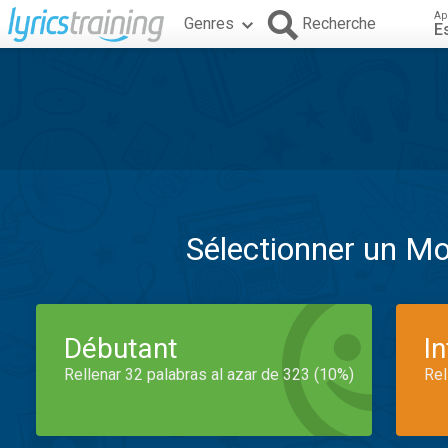
Ap
Genres
Recherche
E
Sélectionner un M
Débutant
I
Rellenar 32 palabras al azar de 323 (10%)
Rel