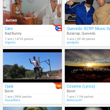
Caro
Bad Bunny
Bizarrap
,
Quevedo
7 ans | 14735 parties
3 ans | 28145 parties
Grgmnz
javidpolo
Ojalá
Cóseme (Lyrics)
Beret
Beret
7 ans | 5896 parties
7 ans | 1196 parties
lisa.pollanz
MoniicaJ01