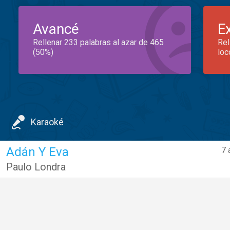
Avancé
E
Rellenar 233 palabras al azar de 465
Rel
(50%)
loc
Karaoké
Adán Y Eva
7 
Paulo Londra