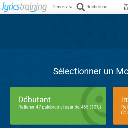
Ap
Genres
Recherche
E
Sélectionner un M
Débutant
I
Rellenar 47 palabras al azar de 465 (10%)
Rel
(25