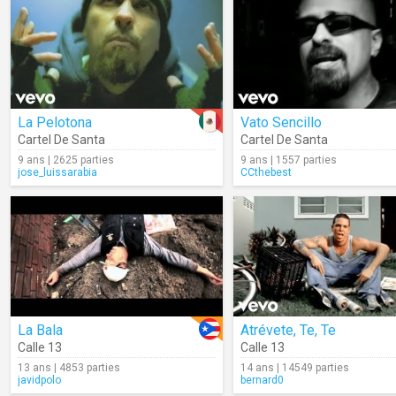
La Pelotona
Vato Sencillo
Cartel De Santa
Cartel De Santa
9 ans | 2625 parties
9 ans | 1557 parties
jose_luissarabia
CCthebest
La Bala
Atrévete, Te, Te
Calle 13
Calle 13
13 ans | 4853 parties
14 ans | 14549 parties
javidpolo
bernard0