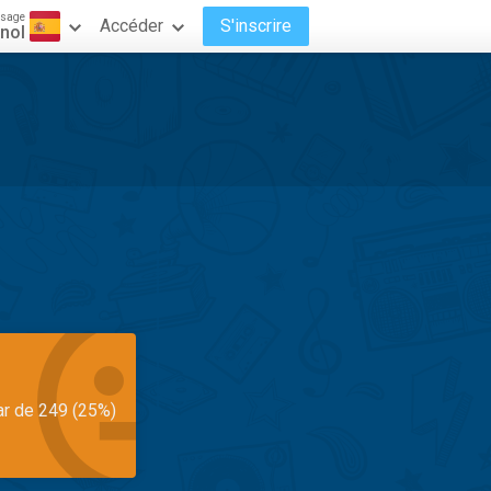
ssage
Accéder
S'inscrire
nol
ar de 249 (25%)