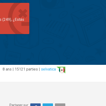
s (249), ¿Estás
8 ans | 15121 parties |
selvatica
Partager sur: