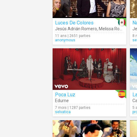
Luces De Colores
N
Jesús Adrián Romero
,
Melissa Romero
Je
11 ans | 2651 parties
8 
anonymous
se
Poca Luz
L
Edurne
C
7 mois | 1287 parties
5 
selvatica
pr