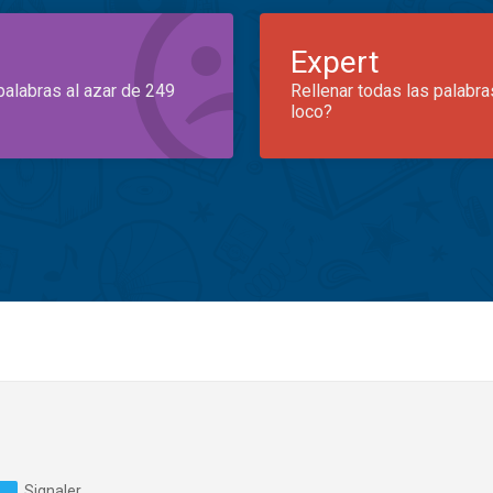
Expert
palabras al azar de 249
Rellenar todas las palabra
loco?
Signaler