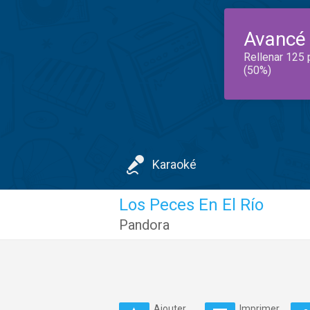
Avancé
Rellenar 125 
(50%)
Karaoké
Los Peces En El Río
Pandora
Ajouter
Imprimer