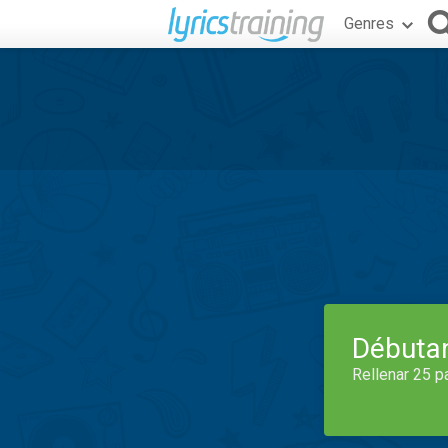
Genres
Débuta
Rellenar 25 p