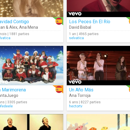
avidad Contigo
Los Peces En El Río
an & Alex
,
Ana Mena
David Bisbal
mois | 1881 parties
1 an | 4965 parties
lvatica
selvatica
a Marimorena
Un Año Más
antaJuego
Ana Torroja
ans | 3305 parties
6 ans | 8227 parties
ofedeele
hectortv