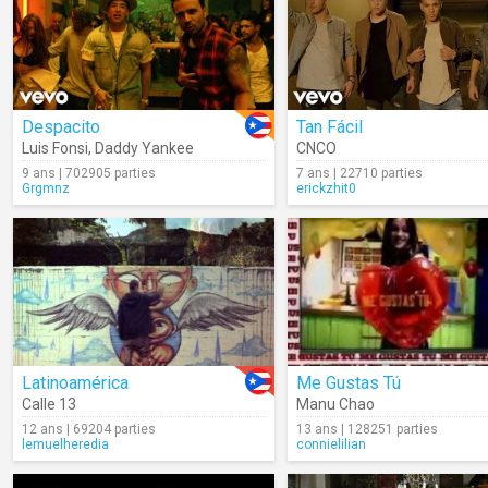
Despacito
Tan Fácil
Luis Fonsi
,
Daddy Yankee
CNCO
9 ans | 702905 parties
7 ans | 22710 parties
Grgmnz
erickzhit0
Latinoamérica
Me Gustas Tú
Calle 13
Manu Chao
12 ans | 69204 parties
13 ans | 128251 parties
lemuelheredia
connielilian