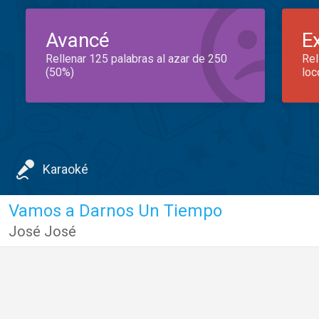
Avancé
E
Rellenar 125 palabras al azar de 250
Rel
(50%)
loc
Karaoké
Vamos a Darnos Un Tiempo
José José