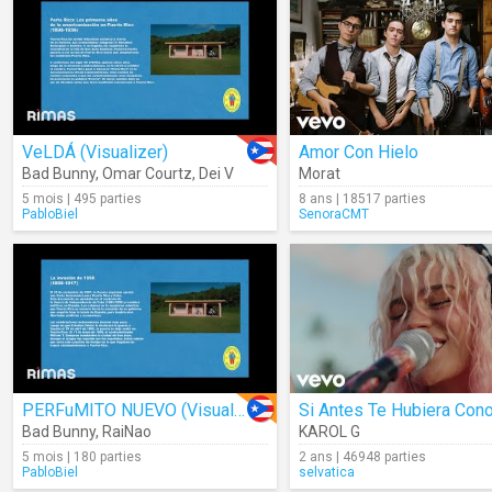
VeLDÁ (Visualizer)
Amor Con Hielo
Bad Bunny
,
Omar Courtz
,
Dei V
Morat
5 mois | 495 parties
8 ans | 18517 parties
PabloBiel
SenoraCMT
PERFuMITO NUEVO (Visualizer)
Bad Bunny
,
RaiNao
KAROL G
5 mois | 180 parties
2 ans | 46948 parties
PabloBiel
selvatica