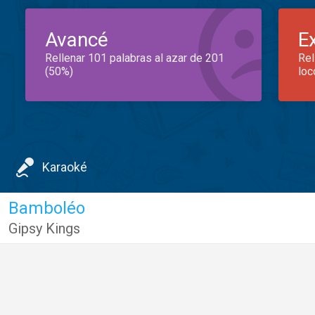
Avancé
E
Rellenar 101 palabras al azar de 201
Rel
(50%)
loc
Karaoké
Bamboléo
Gipsy Kings