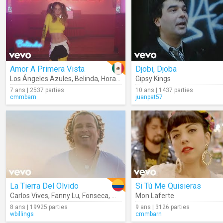
Amor A Primera Vista
Djobi, Djoba
Los Ángeles Azules
,
Belinda
,
Horacio Palencia
Gipsy Kings
,
Lalo Ebratt
7 ans | 2537 parties
10 ans | 1437 parties
cmmbarn
juanpat57
La Tierra Del Olvido
Si Tú Me Quisieras
Carlos Vives
,
Fanny Lu
,
Fonseca
,
Maluma
Mon Laferte
,
Andrea Echeverry
,
Coral G
8 ans | 19925 parties
9 ans | 3126 parties
wbillings
cmmbarn