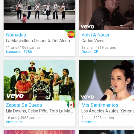
Nómadas
Volví A Nacer
La Maravillosa Orquesta Del Alcohol
Carlos Vives
11 ans | 1069 parties
13 ans | 4819 parties
kassandra8286
OscarJCP
Zapata Se Queda
Mis Sentimientos
Lila Downs
,
Celso Piña
,
Totó La Momposina
Los Ángeles Azules
,
Ximena S
10 ans | 4983 parties
9 ans | 3208 parties
cmmbarn
martmac