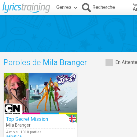
Ap
Genres
Recherche
A
Paroles de
Mila Branger
En Attent
Top Secret Mission
Mila Branger
4 mois | 1310 parties
selvatica