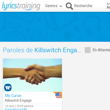
Ap
Genres
Recherche
A
Paroles de
Killswitch Engage
En Attent
My Curse
Killswitch Engage
10 ans | 2039 parties
dragonforce188