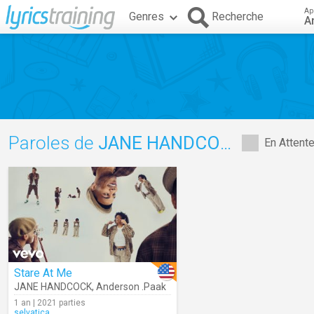
Ap
Genres
Recherche
A
Paroles de
JANE HANDCOCK
En Attent
Stare At Me
JANE HANDCOCK
,
Anderson .Paak
1 an | 2021 parties
selvatica