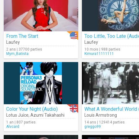
From The Start
Too Little, Too Late (Audi
Laufey
Laufey
2 ans | 37700 parties
10 mois | 988 parties
Mym_Batista
Kimura11111111
Color Your Night (Audio)
Lotus Juice
,
Azumi Takahashi
Louis Armstrong
1 an | 807 parties
14 ans | 129414 parties
Alvcard
greggo99