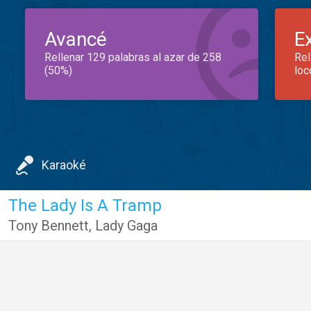
Avancé
E
Rellenar 129 palabras al azar de 258
Rel
(50%)
loc
Karaoké
The Lady Is A Tramp
Tony Bennett
,
Lady Gaga