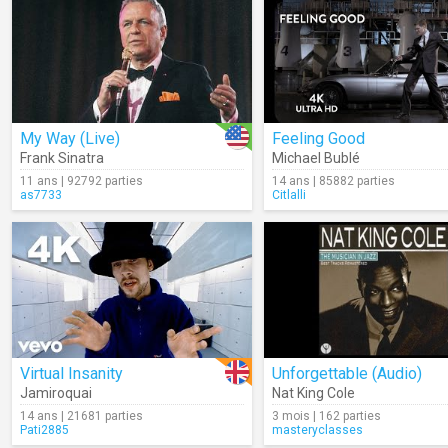
My Way (Live)
Feeling Good
Frank Sinatra
Michael Bublé
11 ans | 92792 parties
14 ans | 85882 parties
as7733
Citlalli
Virtual Insanity
Unforgettable (Audio)
Jamiroquai
Nat King Cole
14 ans | 21681 parties
3 mois | 162 parties
Pati2885
masteryclasses