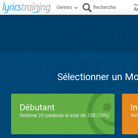
Ap
Genres
Recherche
A
Sélectionner un M
Débutant
I
Rellenar 26 palabras al azar de 258 (10%)
Rel