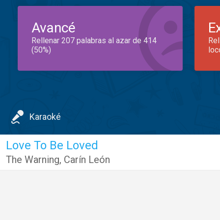
Avancé
E
Rellenar 207 palabras al azar de 414
Rel
(50%)
loc
Karaoké
Love To Be Loved
The Warning
,
Carín León