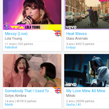
Messy (Live)
Heat Waves
Lola Young
Glass Animals
11 mois | 325 parties
4 ans | 83573 parties
PabloBiel
Endyyy
Somebody That I Used To Know
My Love Mine All Mine
Gotye
,
Kimbra
Mitski
14 ans | 457810 parties
2 ans | 20090 parties
fideldr
Sasha_1A1