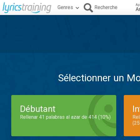
Ap
Genres
Recherche
A
Sélectionner un M
Débutant
I
Rellenar 41 palabras al azar de 414 (10%)
Rel
(25