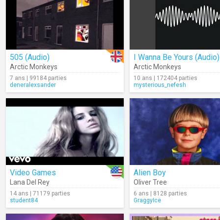
505 (Audio)
I Wanna Be Yours (Audio)
Arctic Monkeys
Arctic Monkeys
7 ans | 99184 parties
10 ans | 172404 parties
deneralexsander
mysterious_nefesh
Video Games
Alien Boy
Lana Del Rey
Oliver Tree
14 ans | 71179 parties
6 ans | 8128 parties
student84
GraggyIce