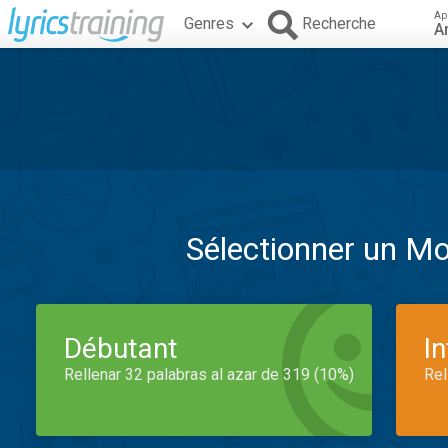
Ap
Genres
Recherche
A
Sélectionner un M
Débutant
I
Rellenar 32 palabras al azar de 319 (10%)
Rel