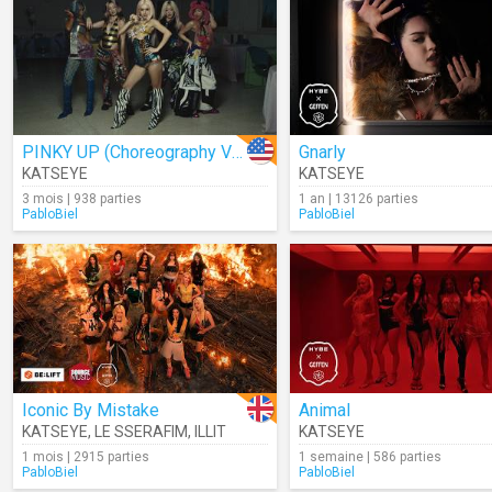
PINKY UP (Choreography Ver.)
Gnarly
KATSEYE
KATSEYE
3 mois | 938 parties
1 an | 13126 parties
PabloBiel
PabloBiel
Iconic By Mistake
Animal
KATSEYE
,
LE SSERAFIM
,
ILLIT
KATSEYE
1 mois | 2915 parties
1 semaine | 586 parties
PabloBiel
PabloBiel