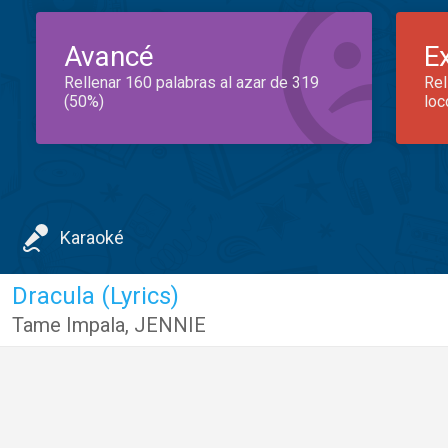
Avancé
E
Rellenar 160 palabras al azar de 319
Rel
(50%)
loc
Karaoké
Dracula (Lyrics)
Tame Impala
,
JENNIE