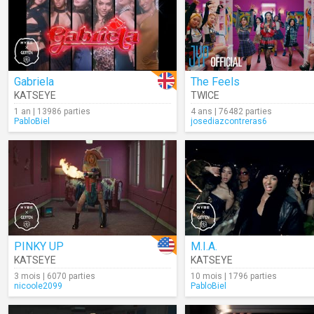
Gabriela
The Feels
KATSEYE
TWICE
1 an | 13986 parties
4 ans | 76482 parties
PabloBiel
josediazcontreras6
PINKY UP
M.I.A.
KATSEYE
KATSEYE
3 mois | 6070 parties
10 mois | 1796 parties
nicoole2099
PabloBiel