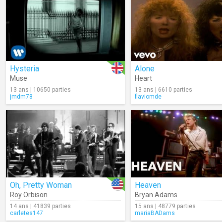
Hysteria
Alone
Muse
Heart
13 ans | 10650 parties
13 ans | 6610 parties
jmdm78
flaviomde
Oh, Pretty Woman
Heaven
Roy Orbison
Bryan Adams
14 ans | 41839 parties
15 ans | 48779 parties
carletes147
mariaBADams