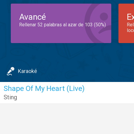
Avancé
E
Rellenar 52 palabras al azar de 103 (50%)
Rel
loc
Karaoké
Shape Of My Heart (Live)
Sting