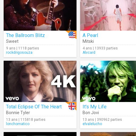
The Ballroom Blitz
A Pearl
Sweet
Mitski
9 ans | 1118 parties
4 ans | 13933 parties
rockdrigosouza
Alvcard
Total Eclipse Of The Heart
It's My Life
Bonnie Tyler
Bon Jovi
13 ans | 115818 parties
13 ans | 390962 parties
lonchomatico
elvalelucho