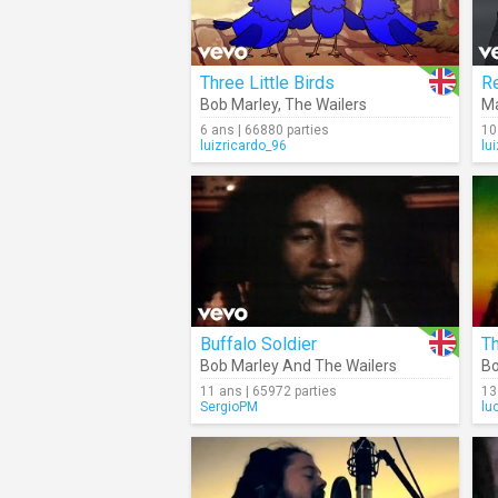
Three Little Birds
R
Bob Marley
,
The Wailers
Ma
6 ans | 66880 parties
10
luizricardo_96
lu
Buffalo Soldier
Th
Bob Marley And The Wailers
Bo
11 ans | 65972 parties
13
SergioPM
lu