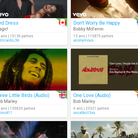
ed Dress
Don't Worry Be Happy
gic!
Bobby McFerrin
 ans | 10130 parties
13 ans | 115875 parties
izricardo_96
anonymous
ree Little Birds (Audio)
One Love (Audio)
b Marley
Bob Marley
 ans | 135820 parties
6 ans | 23321 parties
cino411
xxcaliko15xx