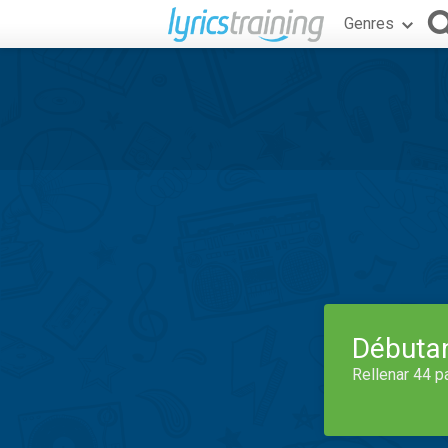
Genres
Débuta
Rellenar 44 p