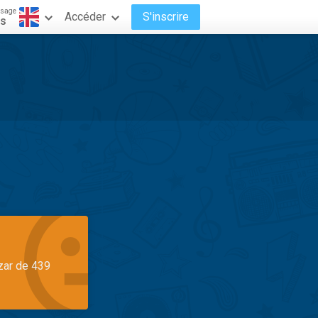
ssage
Accéder
S'inscrire
is
azar de 439