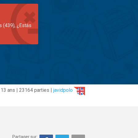
s (439), ¿Estás
13 ans | 23164 parties |
javidpolo
Partager sur: