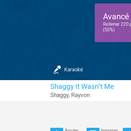
Avancé
Rellenar 220 
(50%)
Karaoké
Shaggy It Wasn't Me
Shaggy
,
Rayvon
Ajouter
Imprimer