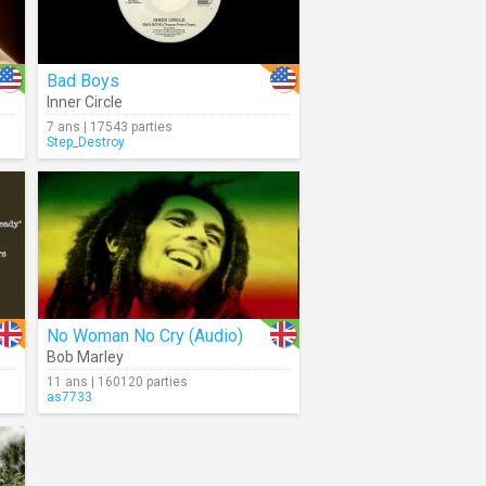
Bad Boys
Inner Circle
7 ans | 17543 parties
Step_Destroy
No Woman No Cry (Audio)
Bob Marley
11 ans | 160120 parties
as7733