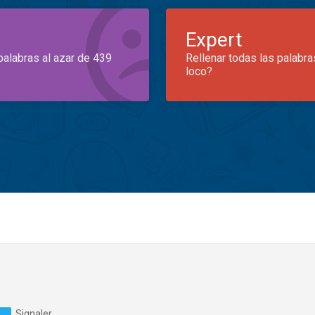
Expert
palabras al azar de 439
Rellenar todas las palabra
loco?
Signaler