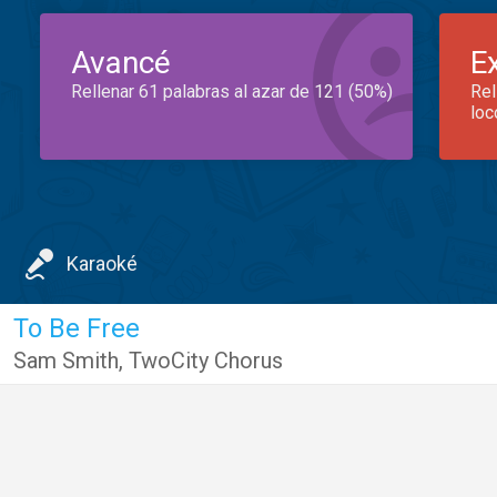
Avancé
E
Rellenar 61 palabras al azar de 121 (50%)
Rel
loc
Karaoké
To Be Free
Sam Smith
,
TwoCity Chorus