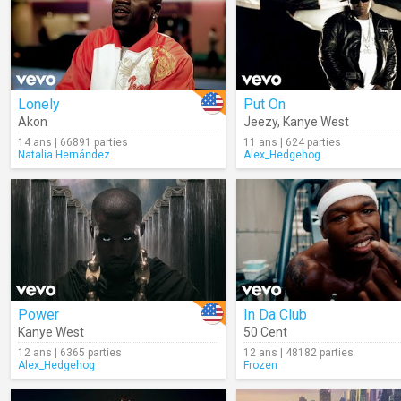
Lonely
Put On
Akon
Jeezy
,
Kanye West
14 ans | 66891 parties
11 ans | 624 parties
Natalia Hernández
Alex_Hedgehog
Power
In Da Club
Kanye West
50 Cent
12 ans | 6365 parties
12 ans | 48182 parties
Alex_Hedgehog
Frozen