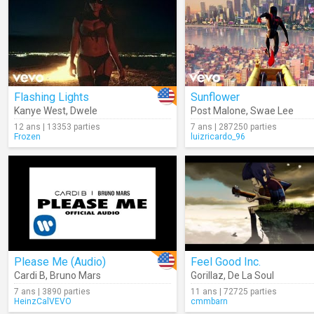
Flashing Lights
Sunflower
Kanye West
,
Dwele
Post Malone
,
Swae Lee
12 ans | 13353 parties
7 ans | 287250 parties
Frozen
luizricardo_96
Please Me (Audio)
Feel Good Inc.
Cardi B
,
Bruno Mars
Gorillaz
,
De La Soul
7 ans | 3890 parties
11 ans | 72725 parties
HeinzCalVEVO
cmmbarn