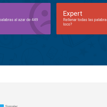
Expert
palabras al azar de 449
Rellenar todas las palabra
loco?
Signaler