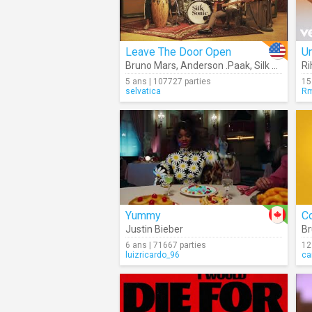
Leave The Door Open
U
Bruno Mars
,
Anderson .Paak
,
Silk Sonic
Ri
5 ans | 107727 parties
15
selvatica
Rm
Yummy
Co
Justin Bieber
Br
6 ans | 71667 parties
12
luizricardo_96
ca