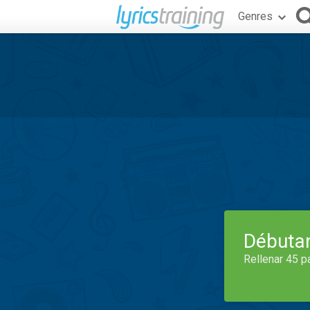
Genres
Débuta
Rellenar 45 p