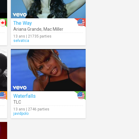
The Way
Ariana Grande
,
Mac Miller
13 ans | 21735 parties
selvatica
Waterfalls
TLC
13 ans | 2746 parties
javidpolo