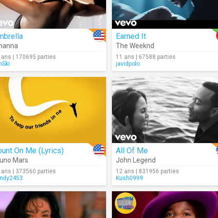
mbrella
Earned It
hanna
The Weeknd
 ans | 170695 parties
11 ans | 67588 parties
Ski
javidpolo
unt On Me (Lyrics)
All Of Me
uno Mars
John Legend
 ans | 373560 parties
12 ans | 831956 parties
ndy2453
Kush0999