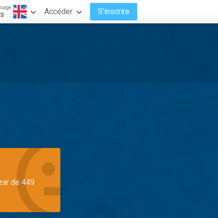
ssage
Accéder
S'inscrire
is
azar de 449