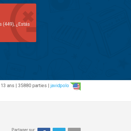
s (449), ¿Estás
13 ans | 35880 parties |
javidpolo
Partager sur: