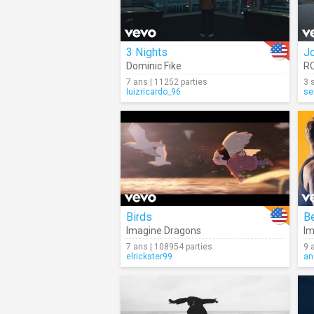
3 Nights
J
Dominic Fike
R
7 ans | 11252 parties
3 
luizricardo_96
se
Birds
Be
Imagine Dragons
Im
7 ans | 108954 parties
9 
elrickster99
an