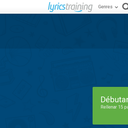
Genres
Débuta
Rellenar 15 p