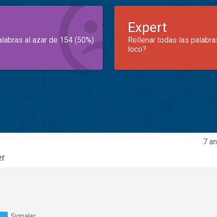
Expert
alabras al azar de 154 (50%)
Rellenar todas las palabra
loco?
7 an
er
Signaler