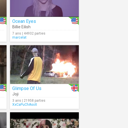
Ocean Eyes
Billie Eilish
7 ans | 44932 parties
marcelat
Glimpse Of Us
Joji
3 ans | 21958 parties
XxCaPuChAsxX