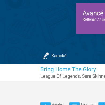
Avancé
Rellenar 77 p
Karaoké
Bring Home The Glory
League Of Legends
,
Sara Skinn
Ajouter
Imprimer