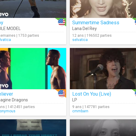
oy
Summertime Sadness
OLE MODEL
Lana Del Rey
semaines | 1753 parties
12 ans | 196502 parties
lvatica
selvatica
liever
Lost On You (Live)
agine Dragons
LP
ans | 1412451 parties
9 ans | 147781 parties
onymous
cmmbarn