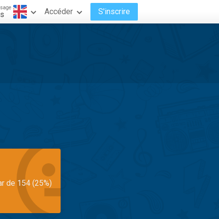
ssage
Accéder
S'inscrire
is
ar de 154 (25%)