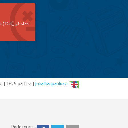
s (154), ¿Estás
s | 1829 parties |
jonathanpauluze
Partager sur: