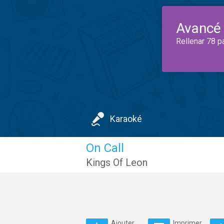
Avancé
Rellenar 78 p
Karaoké
On Call
Kings Of Leon
Ajouter
Imprimer