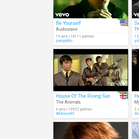
Be Yourself
S
Audioslave
Th
13 ans | 18111 parties
12
juanpablo
yu
House Of The Rising Sun
H
The Animals
M
6 ans | 10922 parties
2 
Alfalesa95
de