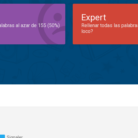
Expert
alabras al azar de 155 (50%)
Rellenar todas las palabra
loco?
Signaler