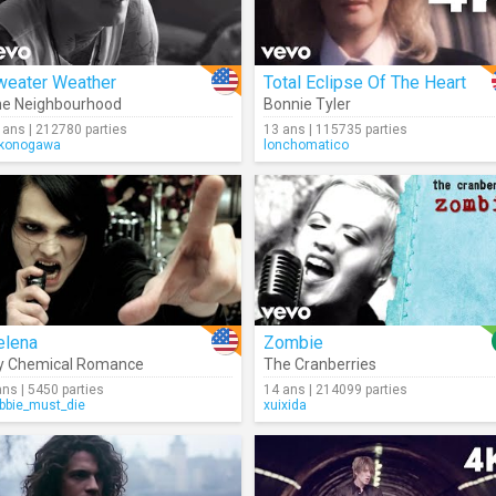
weater Weather
Total Eclipse Of The Heart
e Neighbourhood
Bonnie Tyler
 ans | 212780 parties
13 ans | 115735 parties
konogawa
lonchomatico
elena
Zombie
y Chemical Romance
The Cranberries
ans | 5450 parties
14 ans | 214099 parties
bbie_must_die
xuixida