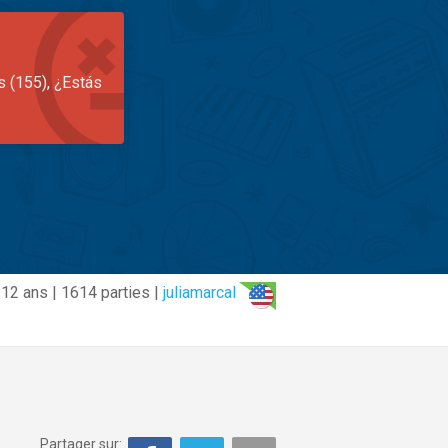
s (155), ¿Estás
12 ans | 1614 parties |
juliamarcal
Partager sur: