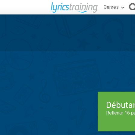
Genres
Débuta
Rellenar 16 p