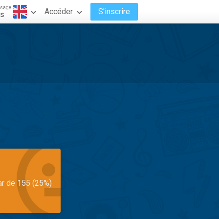
ssage
Accéder
S'inscrire
is
ar de 155 (25%)