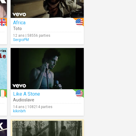
Africa
Toto
12 ans | 58556 parties
SergioPM
Like A Stone
Audioslave
14 ans | 108214 parties
kikinbrh