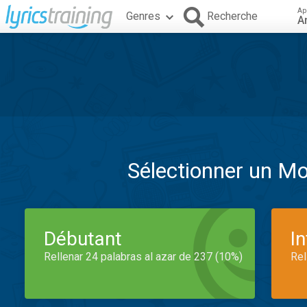
Ap
Genres
Recherche
A
Sélectionner un M
Débutant
I
Rellenar 24 palabras al azar de 237 (10%)
Rel