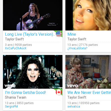
Long Live (Taylor's Version) (Lyrics)
Mine
Taylor Swift
Taylor Swift
3 ans | 9058 parties
13 ans | 27176 parties
XxCaPuChAsxX
¿VivaLaGloria?
I'm Gonna Getcha Good!
Shania Twain
Taylor Swift
13 ans | 3853 parties
13 ans | 105950 parties
SergioPM
selvatica