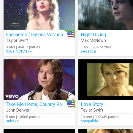
Enchanted (Taylor's Version) (Lyrics)
Night Diving
Taylor Swift
Max McNown
3 ans | 46817 parties
1 an | 3785 parties
XxCaPuChAsxX
selvatica
Take Me Home, Country Roads (Live)
Love Story
John Denver
Taylor Swift
5 ans | 10568 parties
13 ans | 332349 parties
JuhaVai
carapalida