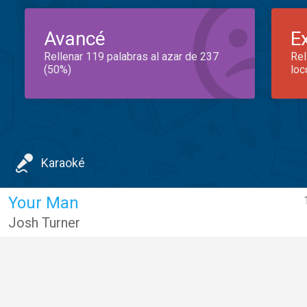
Avancé
E
Rellenar 119 palabras al azar de 237
Rel
(50%)
loc
Karaoké
Your Man
Josh Turner