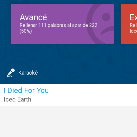
Avancé
E
Rellenar 111 palabras al azar de 222
Rel
(50%)
loc
Karaoké
I Died For You
Iced Earth