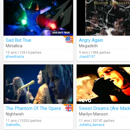
Sad But True
Angry Again
Metallica
Megadeth
10 ans | 15614 parties
9 ans | 1496 parties
phaedrasta
Joao0197
The Phantom Of The Opera (Live)
Nightwish
Marilyn Manson
11 ans | 15203 parties
11 ans | 33747 parties
Gabrielle_
Julietta_banana