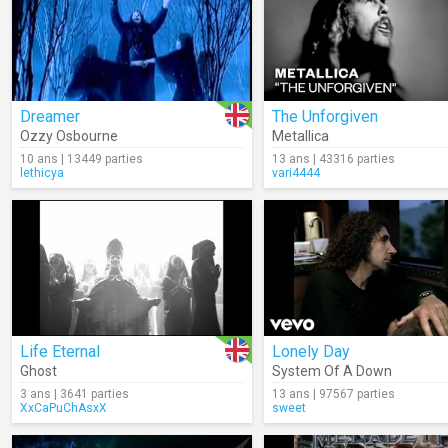
Dreamer
The Unforgiven
Ozzy Osbourne
Metallica
10 ans | 13449 parties
13 ans | 43316 parties
lethicya
vari4444
Life Eternal
Lonely Day
Ghost
System Of A Down
3 ans | 3641 parties
13 ans | 97567 parties
XxCaPuChAsxX
sweet