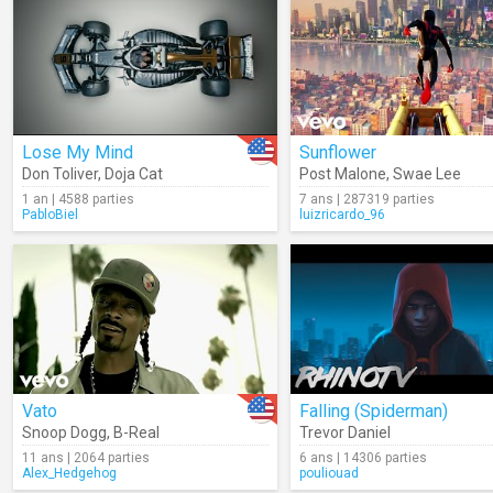
Lose My Mind
Sunflower
Don Toliver
,
Doja Cat
Post Malone
,
Swae Lee
1 an | 4588 parties
7 ans | 287319 parties
PabloBiel
luizricardo_96
Vato
Falling (Spiderman)
Snoop Dogg
,
B-Real
Trevor Daniel
11 ans | 2064 parties
6 ans | 14306 parties
Alex_Hedgehog
pouliouad