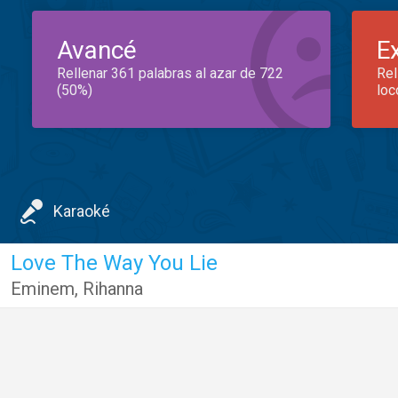
Avancé
E
Rellenar 361 palabras al azar de 722
Rel
(50%)
loc
Karaoké
Love The Way You Lie
Eminem
,
Rihanna