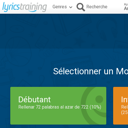
Ap
Genres
Recherche
A
Sélectionner un M
Débutant
I
Rellenar 72 palabras al azar de 722 (10%)
Rel
(25