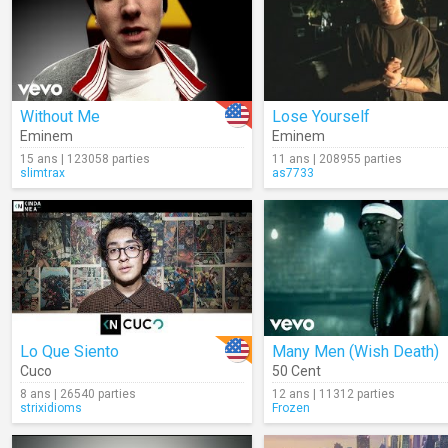
Without Me
Lose Yourself
Eminem
Eminem
15 ans | 123058 parties
11 ans | 208955 parties
slimtrax
as7733
Lo Que Siento
Many Men (Wish Death)
Cuco
50 Cent
8 ans | 26540 parties
12 ans | 11312 parties
strixidioms
Frozen