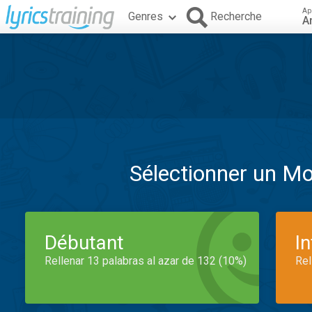
Ap
Genres
Recherche
A
Sélectionner un M
Débutant
I
Rellenar 13 palabras al azar de 132 (10%)
Rel