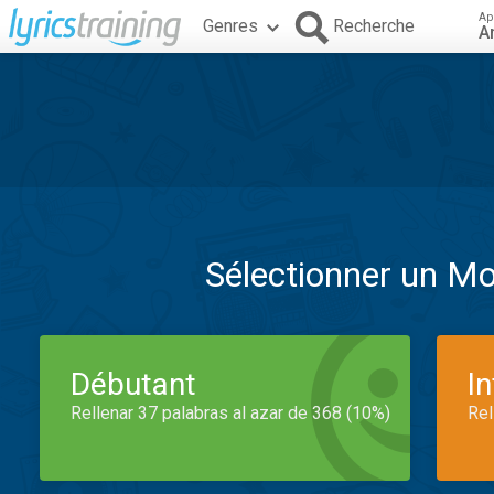
Ap
Genres
Recherche
A
Sélectionner un M
Débutant
I
Rellenar 37 palabras al azar de 368 (10%)
Rel