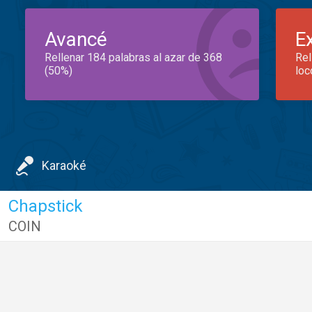
Avancé
E
Rellenar 184 palabras al azar de 368
Rel
(50%)
loc
Karaoké
Chapstick
COIN