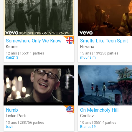
Somewhere Only We Know
Smells Like Teen Spirit
Keane
Nirvana
12 ans | 155311 parties
15 ans | 139250 parties
Kari213
muunsim
Numb
On Melancholy Hill
Linkin Park
Gorillaz
13 ans | 288756 parties
10 ans | 35514 parties
bavli
Bianca19