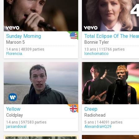
Sunday Morning
Total Eclipse Of The Hear
Maroon 5
Bonnie Tyler
14 ans | 48309 parties
13 ans | 115766 parties
Florencia.
lonchomatico
Yellow
Creep
Coldplay
Radiohead
14 ans | 597583 parties
5 ans | 144091 parties
jarsandoval
AlexandraHQ29