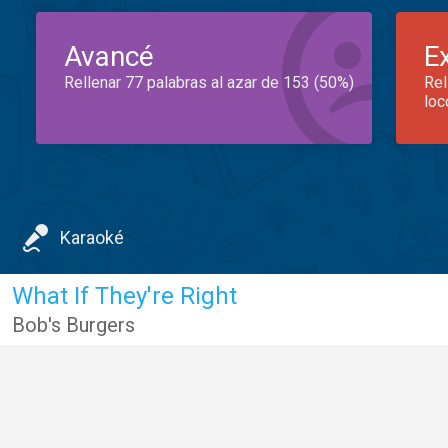
Avancé
E
Rellenar 77 palabras al azar de 153 (50%)
Rel
loc
Karaoké
What If They're Right
Bob's Burgers