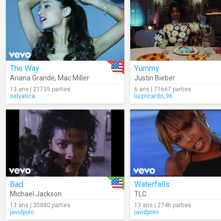
The Way
Yummy
Ariana Grande
,
Mac Miller
Justin Bieber
13 ans | 21735 parties
6 ans | 71667 parties
selvatica
luizricardo_96
Bad
Waterfalls
Michael Jackson
TLC
13 ans | 35880 parties
13 ans | 2746 parties
javidpolo
javidpolo