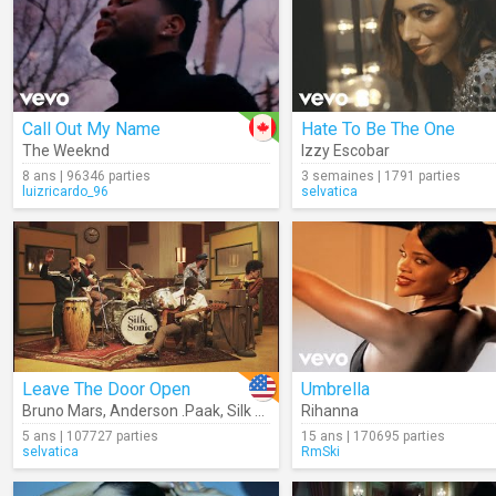
Call Out My Name
Hate To Be The One
The Weeknd
Izzy Escobar
8 ans | 96346 parties
3 semaines | 1791 parties
luizricardo_96
selvatica
Leave The Door Open
Umbrella
Bruno Mars
,
Anderson .Paak
,
Silk Sonic
Rihanna
5 ans | 107727 parties
15 ans | 170695 parties
selvatica
RmSki