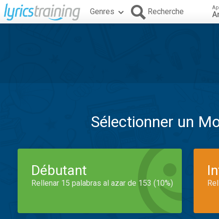
Ap
Genres
Recherche
A
Sélectionner un M
Débutant
I
Rellenar 15 palabras al azar de 153 (10%)
Rel