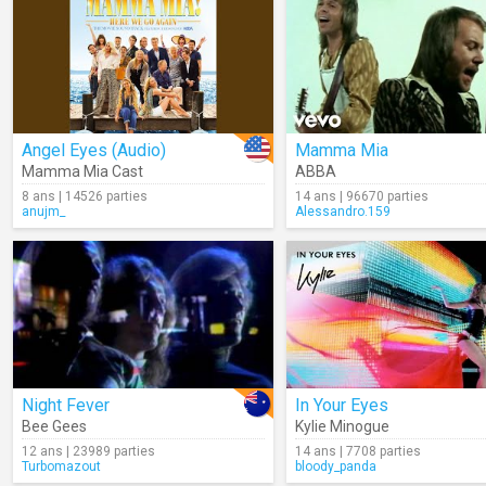
Angel Eyes (Audio)
Mamma Mia
Mamma Mia Cast
ABBA
8 ans | 14526 parties
14 ans | 96670 parties
anujm_
Alessandro.159
Night Fever
In Your Eyes
Bee Gees
Kylie Minogue
12 ans | 23989 parties
14 ans | 7708 parties
Turbomazout
bloody_panda