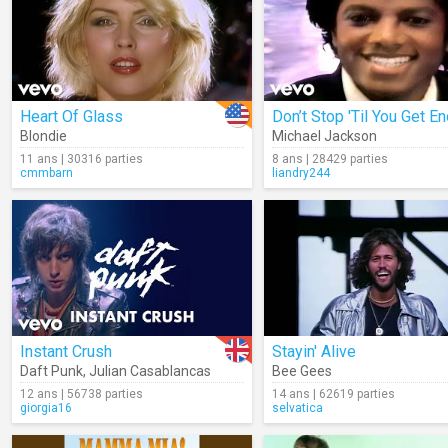
Heart Of Glass
Blondie
Michael Jackson
11 ans | 30316 parties
8 ans | 28429 parties
cmmbarn
liandry244
Instant Crush
Stayin' Alive
Daft Punk
,
Julian Casablancas
Bee Gees
12 ans | 56738 parties
14 ans | 62619 parties
giorgia16
selvatica