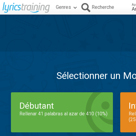
Ap
Genres
Recherche
A
Sélectionner un M
Débutant
I
Rellenar 41 palabras al azar de 410 (10%)
Rel
(25