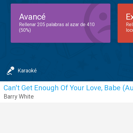
Avancé
E
Rellenar 205 palabras al azar de 410
Rel
(50%)
loc
Karaoké
Can't Get Enough Of Your Love, Babe (Au
Barry White